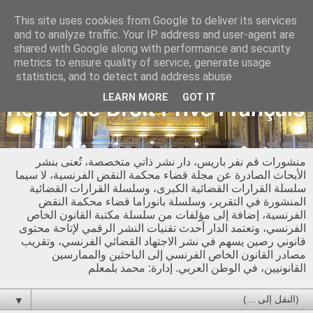
This site uses cookies from Google to deliver its services
and to analyze traffic. Your IP address and user-agent are
shared with Google along with performance and security
metrics to ensure quality of service, generate usage
statistics, and to detect and address abuse.
LEARN MORE
GOT IT
منشورات قم نفر باريس، دار نشر ذاتي متخصصة، تُعنى بنشر
الأبحاث الصادرة عن مجلة قضاء محكمة النقض الفرنسية، لا سيما
سلسلة القرارات القضائية الكبرى، وسلسلة القرارات القضائية
المنشورة في التقرير، وسلسلة بانوراما قضاء محكمة النقض
الفرنسية، إضافة إلى مؤلفات من سلسلة مكتبة القانون الخاص
الفرنسي، وتعتمد الدار أحدث تقنيات النشر الرقمي لإتاحة محتوى
قانوني رصين يسهم في نشر الاجتهاد القضائي الفرنسي، وتقريب
مصادر القانون الخاص الفرنسي إلى الباحثين والممارسين
القانونيين، في الوطن العربي. إدارة: محمد بلمعلم
▼