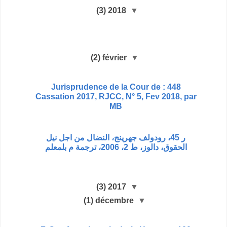
(3)
2018
▼
(2)
février
▼
448 : Jurisprudence de la Cour de
Cassation 2017, RJCC, N° 5, Fev 2018, par
MB
ر 45، رودولف جهرينج، النضال من اجل نيل
الحقوق، دالوز، ط 2، 2006، ترجمة م بلمعلم
(3)
2017
▼
(1)
décembre
▼