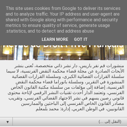
This site uses cookies from Google to deliver its services
and to analyze traffic. Your IP address and user-agent are
shared with Google along with performance and security
metrics to ensure quality of service, generate usage
statistics, and to detect and address abuse.
LEARN MORE
GOT IT
منشورات قم نفر باريس، دار نشر ذاتي متخصصة، تُعنى بنشر
الأبحاث الصادرة عن مجلة قضاء محكمة النقض الفرنسية، لا سيما
سلسلة القرارات القضائية الكبرى، وسلسلة القرارات القضائية
المنشورة في التقرير، وسلسلة بانوراما قضاء محكمة النقض
الفرنسية، إضافة إلى مؤلفات من سلسلة مكتبة القانون الخاص
الفرنسي، وتعتمد الدار أحدث تقنيات النشر الرقمي لإتاحة محتوى
قانوني رصين يسهم في نشر الاجتهاد القضائي الفرنسي، وتقريب
مصادر القانون الخاص الفرنسي إلى الباحثين والممارسين
القانونيين، في الوطن العربي. إدارة: محمد بلمعلم
▼