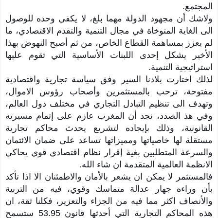
المجتمع.
ولاشك أن مجهود الدولة مهما بلغ، لا يكفي وحده للوصول
الى الغاية المتوخاة في مجال التنمية والتقدم الاقتصادي، ما
لم يعزز بمساهمة القطاع الخاص، من ثم أصبح النهوض بهذا
الأخير يشكل إحدى اللبنات الأساسية التي تقوم عليها
استراتيجية التنمية.
لذلك اختارت بلادنا السير وفق سياسة تجارية واقتصادية
مفتوحة، ترحب بالمستثمرين وأصحاب رؤوس الاموال،
وتهدف الى تنظيم التبادل التجاري في مختلف دول العالم،
وفي هذ الصدد، نجد أن المغرب عازم على إتمام مسيرته
القانونية، وذلك بإيجاده لتشريع يحدث محاكم تجارية
مستقلة لها خاصياتها ومميزاتها تساعد على ضمان الائتمان
والسرعة المتطلبين بغية إقرار نظام اقتصادي قوي يحاكي
الانظمة العالمية المتقدمة ان شاء الله.
فالمستثمر لا يمكن ان يشعر بالأمان والاطمئنان الا اذا تأكد
بأن وراءه جهار عدالة متماسك وقوي، فيه من التربية
والأنصاف اكثر مما فيه من الجزاء والتعزير، فكلنا ثقة، ان
هذه المحاكم التجارية التي أحدثها قانون 53.95 ستسمح